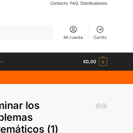
Contacto
FAQ
Distribuidores
Buscar
Mi cuenta
Carrito
€
0,00
0
code «SUMMERSALE»
inar los
blemas
emáticos (1)