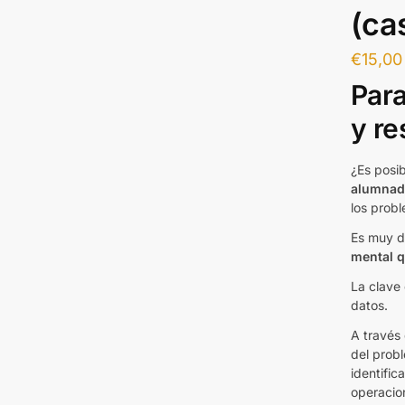
(ca
€
15,00
Para
y re
¿Es posi
alumna
los prob
Es muy di
mental q
La clave
datos.
A través
del probl
identific
operacio