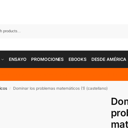
ENSAYO
PROMOCIONES
EBOOKS
DESDE AMÉRICA
tems before your holidays? — Save 25% on all products with the 
icos
Dominar los problemas matemáticos (1) (castellano)
/
Dom
pro
mat