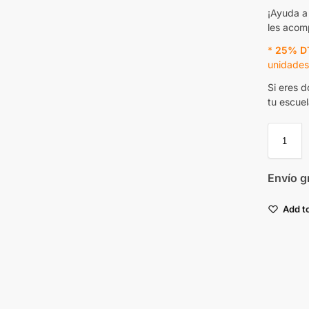
¡Ayuda a
les acom
*
25% D
unidades
Si eres 
tu escuel
Envío g
Add to