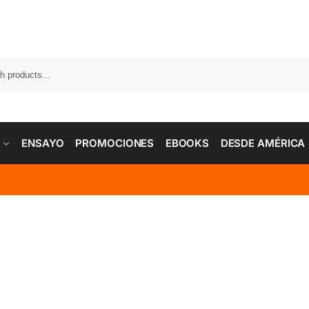
ENSAYO
PROMOCIONES
EBOOKS
DESDE AMÉRICA
tems before your holidays? — Save 25% on all products with the 
Conoce Boira
Una editorial con valores