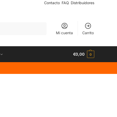
Contacto
FAQ
Distribuidores
Buscar
Mi cuenta
Carrito
€
0,00
0
code «SUMMERSALE»
Muestras gratuitas
Para centros educativos