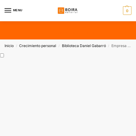
MENU
0
???? Need some items before your holidays? — Save 25% on all products
with the code «SUMMERSALE»
Inicio
Crecimiento personal
Biblioteca Daniel Gabarró
Empresa i espiritualitat (català)
/
/
/