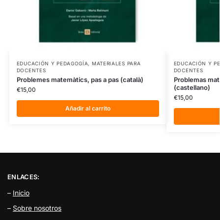
EDUCACIÓN Y PEDAGOGÍA
,
MATERIALES PARA
EDUCACIÓN Y P
DOCENTES
DOCENTES
Problemes matemàtics, pas a pas (català)
Problemas mat
(castellano)
€
15,00
€
15,00
Añadir al carrito
ENLACES:
–
Inicio
–
Sobre nosotros