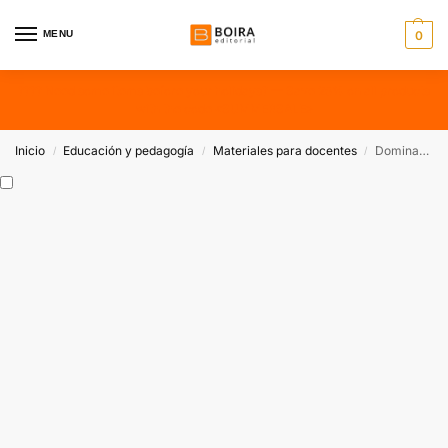
MENU
0
???? Need some items before your holidays? — Save 25% on all products
with the code «SUMMERSALE»
Inicio
Educación y pedagogía
Materiales para docentes
Dominar l’ortografia: el secret per ensenyar ortografia (català)
/
/
/