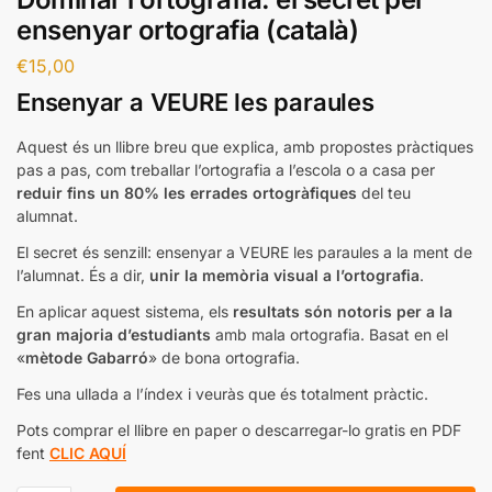
ensenyar ortografia (català)
€
15,00
Ensenyar a VEURE les paraules
Aquest és un llibre breu que explica, amb propostes pràctiques
pas a pas, com treballar l’ortografia a l’escola o a casa per
reduir fins un 80% les errades ortogràfiques
del teu
alumnat.
El secret és senzill: ensenyar a VEURE les paraules a la ment de
l’alumnat. És a dir,
unir la memòria visual a l’ortografia
.
En aplicar aquest sistema, els
resultats són notoris per a la
gran majoria d’estudiants
amb mala ortografia. Basat en el
«
mètode Gabarró
» de bona ortografia.
Fes una ullada a l’índex i veuràs que és totalment pràctic.
Pots comprar el llibre en paper o descarregar-lo gratis en PDF
fent
C
LIC AQUÍ