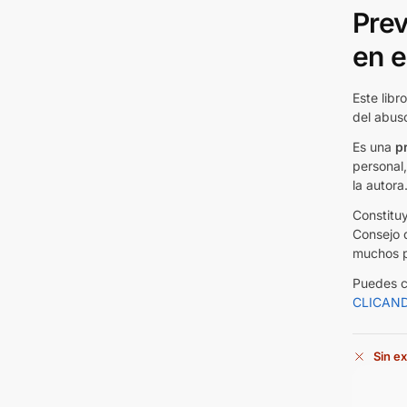
Prev
en e
Este libr
del abuso
Es una
p
personal,
la autora
Constituy
Consejo d
muchos p
Puedes c
CLICAN
Sin ex