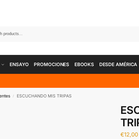
ENSAYO
PROMOCIONES
EBOOKS
DESDE AMÉRICA
tems before your holidays? — Save 25% on all products with the 
entes
ESCUCHANDO MIS TRIPAS
/
ES
TRI
€
12,00