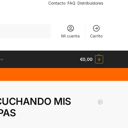
Contacto
FAQ
Distribuidores
Buscar
Mi cuenta
Carrito
€
0,00
0
code «SUMMERSALE»
CUCHANDO MIS
PAS