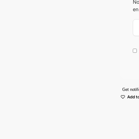
No
en
Get notif
Add to